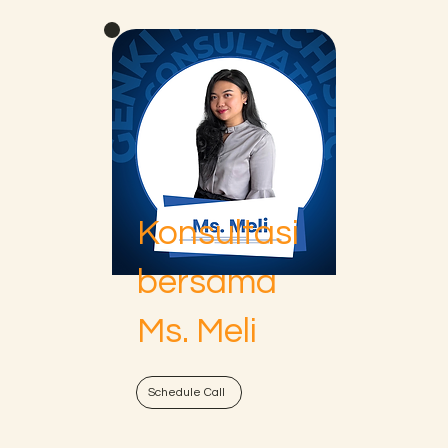
Konsultasi
bersama
Ms. Meli
Schedule Call