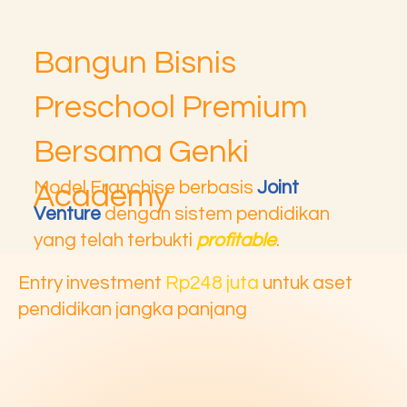
Bangun Bisnis
Preschool Premium
Bersama Genki
Model Franchise berbasis
Joint
Academy
Venture
dengan sistem pendidikan
yang telah terbukti
profitable
.
Entry investment
Rp248 juta
untuk aset
pendidikan jangka panjang